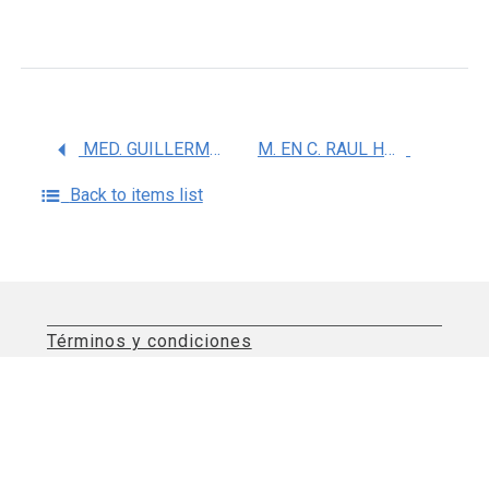
MED. GUILLERMO FANGHANEL SALMON
M. EN C. RAUL HUMBERTO SANSORES MARTINEZ
Back to items list
Términos y condiciones
Aviso de privacidad