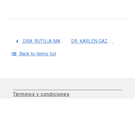
DRA. RUTILIA MARISELA HERNANDEZ GONZALEZ
DR. KARLEN GAZARIAN sin apellido Materno
Back to items list
Términos y condiciones
Aviso de privacidad