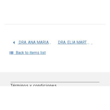
DRA. ANA MARIA FERNANDEZ PRESAS
DRA. ELIA MARTHA PEREZ ARMENDARIZ
Back to items list
Términos y condiciones
Aviso de privacidad