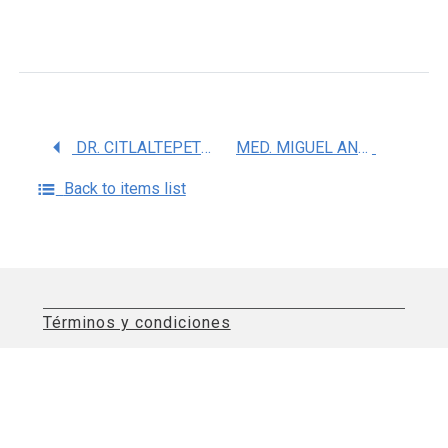
DR. CITLALTEPETL SALINAS LARA
MED. MIGUEL ANGEL CELIS LOPEZ
Back to items list
Términos y condiciones
Aviso de privacidad