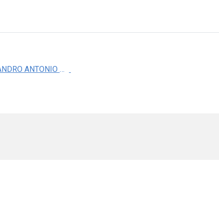
DR. ALEJANDRO ANTONIO REYES SANCHEZ