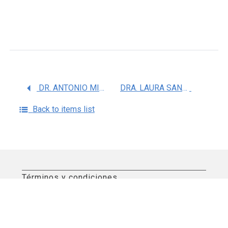
DR. ANTONIO MIRANDA DUARTE
DRA. LAURA SANCHEZ CHAPUL
Back to items list
Términos y condiciones
Aviso de privacidad