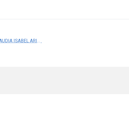
MTRA. CLAUDIA ISABEL ARIADNA VARGAS DOMINGUEZ