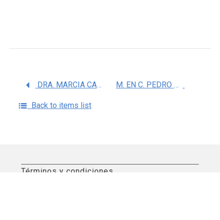
DRA. MARCIA CAMPILLO NAVARRO
M. EN C. PEDRO ARROYO ACEVEDO
Back to items list
Términos y condiciones
Aviso de privacidad