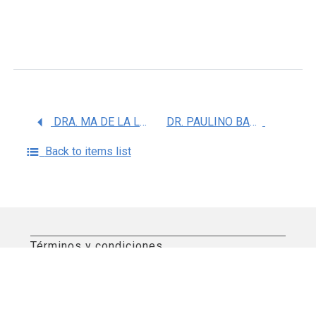
DRA. MA DE LA LUZ GARCIA HERNANDEZ
DR. PAULINO BARRAGAN IGLESIAS
Back to items list
Términos y condiciones
Aviso de privacidad