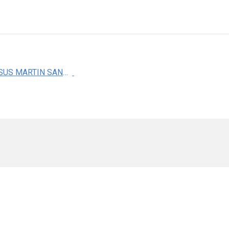
MTRO. JESUS MARTIN SANCHEZ AGUILAR