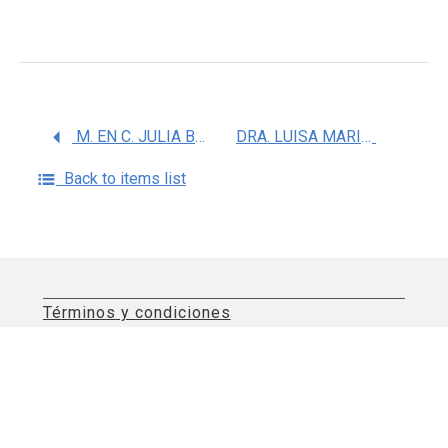
M. EN C. JULIA BLANCO MUÃ‘OZ
DRA. LUISA MARIA SANCHEZ ZAMORANO
Back to items list
Términos y condiciones
Aviso de privacidad