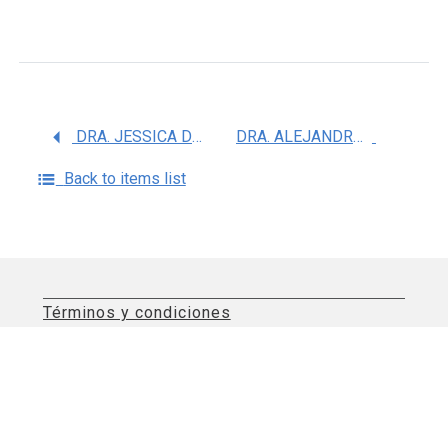
DRA. JESSICA DANIELA MURILLO VAZQUEZ
DRA. ALEJANDRA MEZA RIOS
Back to items list
Términos y condiciones
Aviso de privacidad