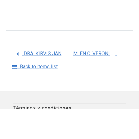
DRA. KIRVIS JANNETH TORRES POVEDA
M. EN C. VERONICA MUNDO ROSAS
Back to items list
Términos y condiciones
Aviso de privacidad