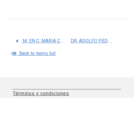
M. EN C. MARIA CONSUELO ESCAMILLA NUÃ‘EZ
DR. ADOLFO PEDROZA SAAVEDRA
Back to items list
Términos y condiciones
Aviso de privacidad