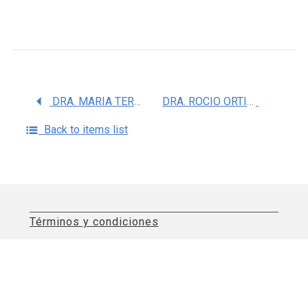
DRA. MARIA TERESA GONZALEZ GARZA Y BARRON
DRA. ROCIO ORTIZ LOPEZ
Back to items list
Términos y condiciones
Aviso de privacidad