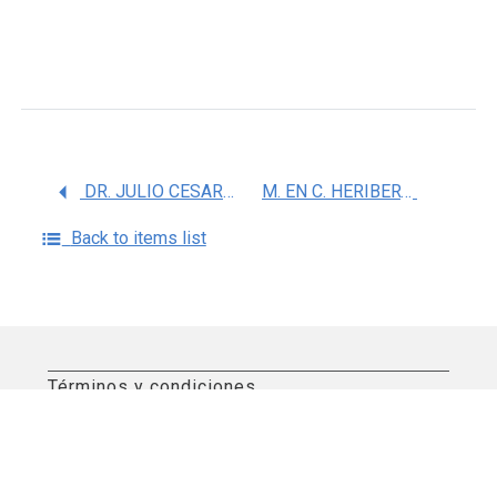
DR. JULIO CESAR ROJAS CASTAÃ‘EDA
M. EN C. HERIBERTO CABALLERO ORTEGA
Back to items list
Términos y condiciones
Aviso de privacidad