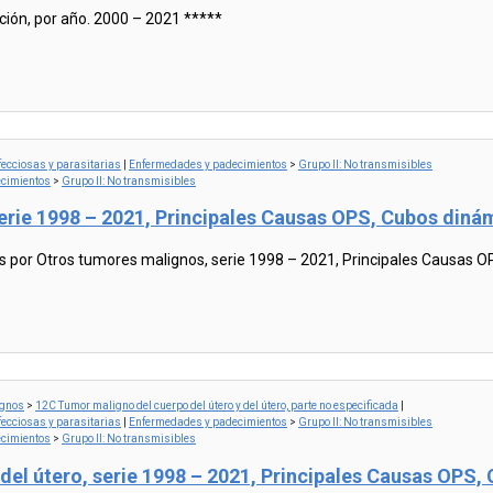
ión, por año. 2000 – 2021 *****
ecciosas y parasitarias
|
Enfermedades y padecimientos
>
Grupo II: No transmisibles
cimientos
>
Grupo II: No transmisibles
erie 1998 – 2021, Principales Causas OPS, Cubos din
or Otros tumores malignos, serie 1998 – 2021, Principales Causas 
ignos
>
12C Tumor maligno del cuerpo del útero y del útero, parte no especificada
|
ecciosas y parasitarias
|
Enfermedades y padecimientos
>
Grupo II: No transmisibles
cimientos
>
Grupo II: No transmisibles
del útero, serie 1998 – 2021, Principales Causas OP