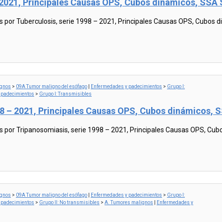
– 2021, Principales Causas OPS, Cubos dinámicos, SS
or Tuberculosis, serie 1998 – 2021, Principales Causas OPS, Cubos 
ignos
>
09A Tumor maligno del esófago
|
Enfermedades y padecimientos
>
Grupo I:
 padecimientos
>
Grupo I: Transmisibles
98 – 2021, Principales Causas OPS, Cubos dinámicos,
or Tripanosomiasis, serie 1998 – 2021, Principales Causas OPS, Cub
ignos
>
09A Tumor maligno del esófago
|
Enfermedades y padecimientos
>
Grupo I:
 padecimientos
>
Grupo II: No transmisibles
>
A. Tumores malignos
|
Enfermedades y