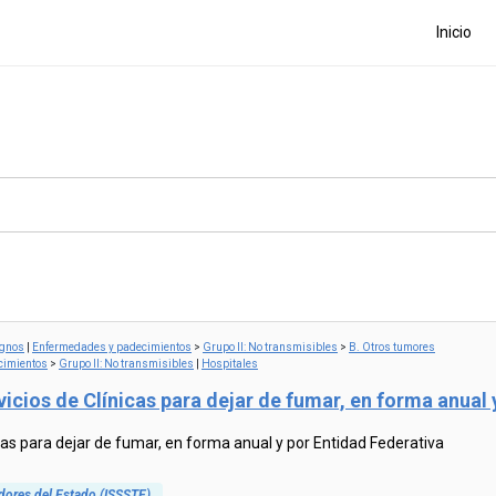
Inicio
ignos
|
Enfermedades y padecimientos
>
Grupo II: No transmisibles
>
B. Otros tumores
cimientos
>
Grupo II: No transmisibles
|
Hospitales
icios de Clínicas para dejar de fumar, en forma anual 
cas para dejar de fumar, en forma anual y por Entidad Federativa
adores del Estado (ISSSTE)