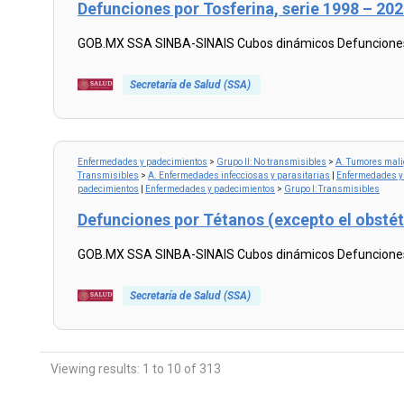
Defunciones por Tosferina, serie 1998 – 2
GOB.MX SSA SINBA-SINAIS Cubos dinámicos Defunciones p
Secretaría de Salud (SSA)
Read
more...
Enfermedades y padecimientos
>
Grupo II: No transmisibles
>
A. Tumores mal
Transmisibles
>
A. Enfermedades infecciosas y parasitarias
|
Enfermedades y
padecimientos
|
Enfermedades y padecimientos
>
Grupo I: Transmisibles
Defunciones por Tétanos (excepto el obste
GOB.MX SSA SINBA-SINAIS Cubos dinámicos Defunciones po
Secretaría de Salud (SSA)
Read
more...
Viewing results: 1 to 10 of 313