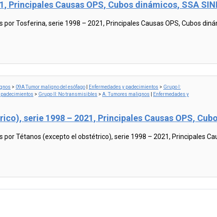
021, Principales Causas OPS, Cubos dinámicos, SSA SI
or Tosferina, serie 1998 – 2021, Principales Causas OPS, Cubos din
ignos
>
09A Tumor maligno del esófago
|
Enfermedades y padecimientos
>
Grupo I:
 padecimientos
>
Grupo II: No transmisibles
>
A. Tumores malignos
|
Enfermedades y
́trico), serie 1998 – 2021, Principales Causas OPS, C
r Tétanos (excepto el obstétrico), serie 1998 – 2021, Principales 