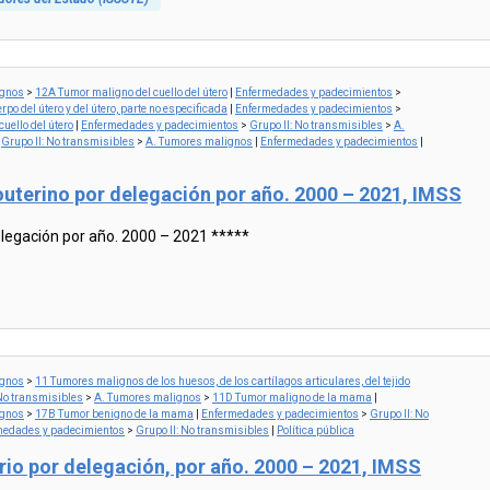
ignos
>
12A Tumor maligno del cuello del útero
|
Enfermedades y padecimientos
>
po del útero y del útero, parte no especificada
|
Enfermedades y padecimientos
>
uello del útero
|
Enfermedades y padecimientos
>
Grupo II: No transmisibles
>
A.
>
Grupo II: No transmisibles
>
A. Tumores malignos
|
Enfermedades y padecimientos
|
uterino por delegación por año. 2000 – 2021, IMSS
legación por año. 2000 – 2021 *****
ignos
>
11 Tumores malignos de los huesos, de los cartílagos articulares, del tejido
 No transmisibles
>
A. Tumores malignos
>
11D Tumor maligno de la mama
|
ignos
>
17B Tumor benigno de la mama
|
Enfermedades y padecimientos
>
Grupo II: No
medades y padecimientos
>
Grupo II: No transmisibles
|
Política pública
o por delegación, por año. 2000 – 2021, IMSS