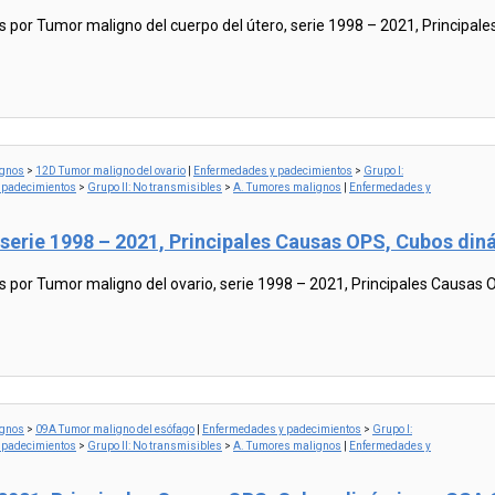
or Tumor maligno del cuerpo del útero, serie 1998 – 2021, Principal
ignos
>
12D Tumor maligno del ovario
|
Enfermedades y padecimientos
>
Grupo I:
 padecimientos
>
Grupo II: No transmisibles
>
A. Tumores malignos
|
Enfermedades y
 serie 1998 – 2021, Principales Causas OPS, Cubos d
or Tumor maligno del ovario, serie 1998 – 2021, Principales Causas
ignos
>
09A Tumor maligno del esófago
|
Enfermedades y padecimientos
>
Grupo I:
 padecimientos
>
Grupo II: No transmisibles
>
A. Tumores malignos
|
Enfermedades y