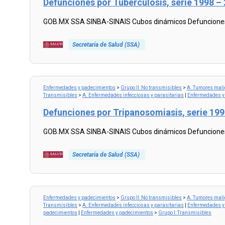
Defunciones por Tuberculosis, serie 1998 
GOB.MX SSA SINBA-SINAIS Cubos dinámicos Defunciones p
Secretaría de Salud (SSA)
Read
more...
Enfermedades y padecimientos
>
Grupo II: No transmisibles
>
A. Tumores mal
Transmisibles
>
A. Enfermedades infecciosas y parasitarias
|
Enfermedades y
Defunciones por Tripanosomiasis, serie 19
GOB.MX SSA SINBA-SINAIS Cubos dinámicos Defunciones p
Secretaría de Salud (SSA)
Read
more...
Enfermedades y padecimientos
>
Grupo II: No transmisibles
>
A. Tumores mal
Transmisibles
>
A. Enfermedades infecciosas y parasitarias
|
Enfermedades y
padecimientos
|
Enfermedades y padecimientos
>
Grupo I: Transmisibles