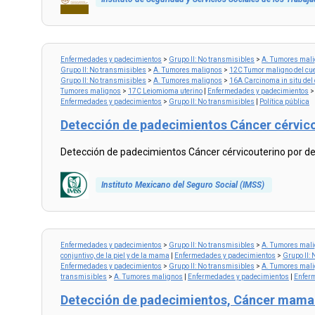
Read
more...
Enfermedades y padecimientos
>
Grupo II: No transmisibles
>
A. Tumores mal
Grupo II: No transmisibles
>
A. Tumores malignos
>
12C Tumor maligno del cuer
Grupo II: No transmisibles
>
A. Tumores malignos
>
16A Carcinoma in situ del c
Tumores malignos
>
17C Leiomioma uterino
|
Enfermedades y padecimientos
Enfermedades y padecimientos
>
Grupo II: No transmisibles
|
Política pública
Detección de padecimientos Cáncer cérvico
Detección de padecimientos Cáncer cérvicouterino por de
Instituto Mexicano del Seguro Social (IMSS)
Read
more...
Enfermedades y padecimientos
>
Grupo II: No transmisibles
>
A. Tumores mal
conjuntivo, de la piel y de la mama
|
Enfermedades y padecimientos
>
Grupo II:
Enfermedades y padecimientos
>
Grupo II: No transmisibles
>
A. Tumores mal
transmisibles
>
A. Tumores malignos
|
Enfermedades y padecimientos
|
Enfer
Detección de padecimientos, Cáncer mamari