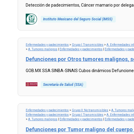
Detección de padecimientos, Cáncer mamario por delegac
Instituto Mexicano del Seguro Social (IMSS)
Read
more...
Enfermedades y padecimientos
>
Grupo I: Transmisibles
>
A. Enfermedades inf
>
A. Tumores malignos
|
Enfermedades y padecimientos
|
Enfermedades y pade
Defunciones por Otros tumores malignos, s
GOB.MX SSA SINBA-SINAIS Cubos dinámicos Defunciones p
Secretaría de Salud (SSA)
Read
more...
Enfermedades y padecimientos
>
Grupo II: No transmisibles
>
A. Tumores mal
Enfermedades y padecimientos
>
Grupo I: Transmisibles
>
A. Enfermedades inf
>
A. Tumores malignos
|
Enfermedades y padecimientos
|
Enfermedades y pade
Defunciones por Tumor maligno del cuerpo 