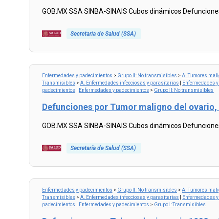
GOB.MX SSA SINBA-SINAIS Cubos dinámicos Defunciones p
Secretaría de Salud (SSA)
Read
more...
Enfermedades y padecimientos
>
Grupo II: No transmisibles
>
A. Tumores mal
Transmisibles
>
A. Enfermedades infecciosas y parasitarias
|
Enfermedades y
padecimientos
|
Enfermedades y padecimientos
>
Grupo II: No transmisibles
Defunciones por Tumor maligno del ovario,
GOB.MX SSA SINBA-SINAIS Cubos dinámicos Defunciones p
Secretaría de Salud (SSA)
Read
more...
Enfermedades y padecimientos
>
Grupo II: No transmisibles
>
A. Tumores mal
Transmisibles
>
A. Enfermedades infecciosas y parasitarias
|
Enfermedades y
padecimientos
|
Enfermedades y padecimientos
>
Grupo I: Transmisibles