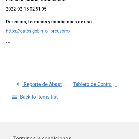
2022-02-15 02:51:05
Derechos, términos y condiciones de uso
https://datos.gob.mx/libreusomx
---
Reporte de Abasto por Unidad Médica de Medicamentos, ISSSTE
Tablero de Control de Abasto de Insumos para la Salud, ISSSTE
Back to items list
Términos y condiciones