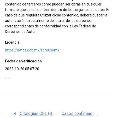
contenido de terceros como pueden ser obras en cualquier
formato que se encuentren dentro de los conjuntos de datos. En
caso de que requiera utilizar dicho contenido, deberá buscar la
autorización directamente del titular de los derechos
correspondientes de conformidad con la Ley Federal de
Derechos de Autor.
Licencia
https://datos.gob.mx/libreusomx
Fecha de verificación
2022-10-20 05:07:20
---
Citologías CBL (Base Liquida) realizadas en Zacatecas, 2018 (SICAM)
Casos confirmados de Cáncer de Mama en edades de 25 a 69 respecto al año 2019 en el estado de Baja California, (SICAM)