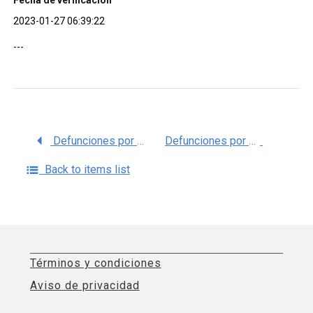
Fecha de verificación
2023-01-27 06:39:22
---
Defunciones por Otros trastornos nutricionales, serie 1998 – 2021, Principales Causas OPS, Cubos dinámicos, SSA SINBA-SINAIS
Defunciones por Sífilis, serie 1998 – 2021, Principales Causas OPS, Cubos dinámicos, SSA SINBA-SINAIS
Back to items list
Términos y condiciones
Aviso de privacidad