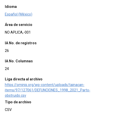
Idioma
Español (México)
Área de servicio
NO APLICA,-001
IA No. de registros
26
IA No. Columnas
24
Liga directa al archivo
https://ominis.org/wp-content/uploads/tainacan-
items/97/127061/DEFUNCIONES_1998_2021_Parto-
obstruido.csv
Tipo de archivo
CSV