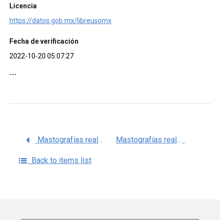
Licencia
https://datos.gob.mx/libreusomx
Fecha de verificación
2022-10-20 05:07:27
---
Mastografías realizadas en 2020, en el estado de Tlaxcala, (CNEGSR)
Mastografías realizadas en 2020, en el estado de Yucatán, (CNEGSR)
Back to items list