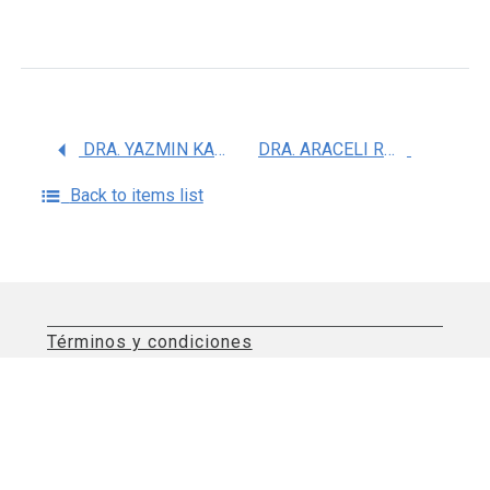
DRA. YAZMIN KARINA MARQUEZ FLORES
DRA. ARACELI ROJAS BERNABE
Back to items list
Términos y condiciones
Aviso de privacidad