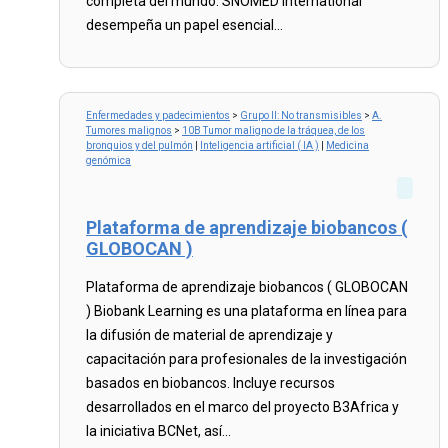
completa del mundo. SNOMED International
desempeña un papel esencial...
Read
more...
Enfermedades y padecimientos
>
Grupo II: No transmisibles
>
A.
Tumores malignos
>
10B Tumor maligno de la tráquea, de los
bronquios y del pulmón
|
Inteligencia artificial ( IA )
|
Medicina
genómica
Plataforma de aprendizaje biobancos (
GLOBOCAN )
Plataforma de aprendizaje biobancos ( GLOBOCAN
) Biobank Learning es una plataforma en línea para
la difusión de material de aprendizaje y
capacitación para profesionales de la investigación
basados ​​en biobancos. Incluye recursos
desarrollados en el marco del proyecto B3Africa y
la iniciativa BCNet, así...